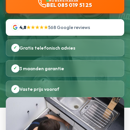
NU BEREIKBAAR
BEL 085 019 51 25
4,8
★★★★★
568 Google reviews
✓
Gratis telefonisch advies
✓
3 maanden garantie
✓
Vaste prijs vooraf