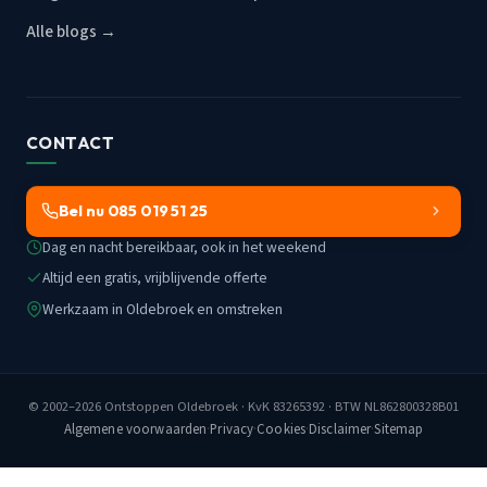
Alle blogs →
CONTACT
Bel nu 085 019 51 25
Dag en nacht bereikbaar, ook in het weekend
Altijd een gratis, vrijblijvende offerte
Werkzaam in Oldebroek en omstreken
© 2002–2026
Ontstoppen Oldebroek
· KvK 83265392 · BTW NL862800328B01
Algemene voorwaarden
·
Privacy
·
Cookies
·
Disclaimer
·
Sitemap