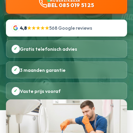
NU BEREIKBAAR
BEL 085 019 51 25
4,8
★★★★★
568 Google reviews
✓
Gratis telefonisch advies
✓
3 maanden garantie
✓
Vaste prijs vooraf