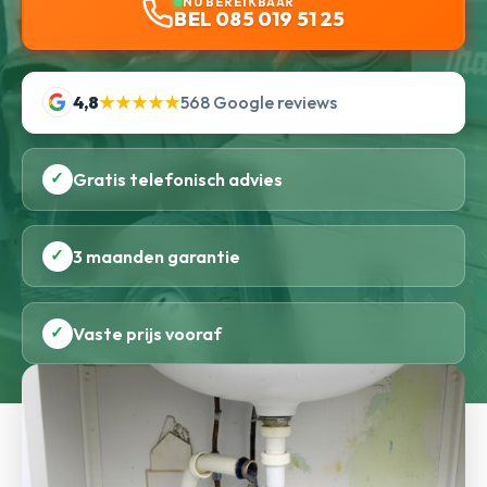
NU BEREIKBAAR
BEL 085 019 51 25
4,8
★★★★★
568 Google reviews
✓
Gratis telefonisch advies
✓
3 maanden garantie
✓
Vaste prijs vooraf