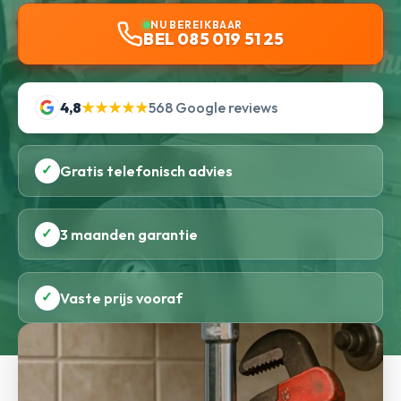
NU BEREIKBAAR
BEL 085 019 51 25
4,8
★★★★★
568 Google reviews
✓
Gratis telefonisch advies
✓
3 maanden garantie
✓
Vaste prijs vooraf