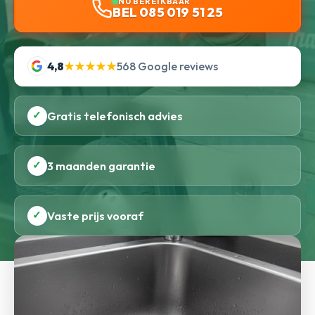
NU BEREIKBAAR
BEL 085 019 51 25
4,8
★★★★★
568 Google reviews
✓
Gratis telefonisch advies
✓
3 maanden garantie
✓
Vaste prijs vooraf