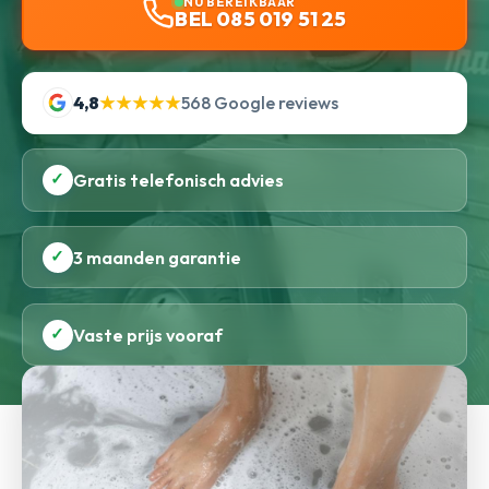
NU BEREIKBAAR
BEL 085 019 51 25
4,8
★★★★★
568 Google reviews
✓
Gratis telefonisch advies
✓
3 maanden garantie
✓
Vaste prijs vooraf