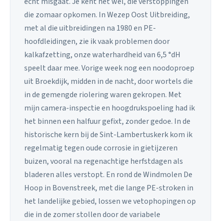
echt misgaat. Je kent het wel, die verstoppingen
die zomaar opkomen. In Wezep Oost Uitbreiding,
met al die uitbreidingen na 1980 en PE-
hoofdleidingen, zie ik vaak problemen door
kalkafzetting, onze waterhardheid van 6,5 °dH
speelt daar mee. Vorige week nog een noodoproep
uit Broekdijk, midden in de nacht, door wortels die
in de gemengde riolering waren gekropen. Met
mijn camera-inspectie en hoogdrukspoeling had ik
het binnen een halfuur gefixt, zonder gedoe. In de
historische kern bij de Sint-Lambertuskerk kom ik
regelmatig tegen oude corrosie in gietijzeren
buizen, vooral na regenachtige herfstdagen als
bladeren alles verstopt. En rond de Windmolen De
Hoop in Bovenstreek, met die lange PE-stroken in
het landelijke gebied, lossen we vetophopingen op
die in de zomer stollen door de variabele